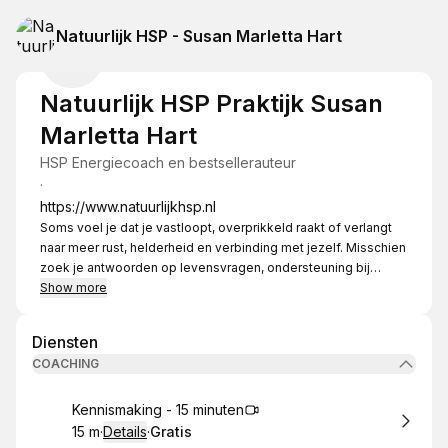
Natuurlijk HSP - Susan Marletta Hart
Natuurlijk HSP Praktijk Susan
Marletta Hart
HSP Energiecoach en bestsellerauteur
·
https://www.natuurlijkhsp.nl
Soms voel je dat je vastloopt, overprikkeld raakt of verlangt
naar meer rust, helderheid en verbinding met jezelf. Misschien
zoek je antwoorden op levensvragen, ondersteuning bij
persoonlijke groei of hulp bij het verwerken van emoties,
Show more
trauma of terugkerende patronen.
Diensten
Met liefde, intuïtie en meer dan 25 jaar ervaring begeleid ik
COACHING
hooggevoelige mensen in hun innerlijke proces. Mijn sessies
zijn verdiepend, zacht en tegelijkertijd praktisch en aards.
Boek
Kennismaking - 15 minuten
Je kunt kiezen voor:
15 m
·
Details
·
Gratis
.
Duur
:
.
Prijs:
: